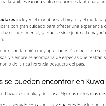
ocina kuwaití es variada y ofrece opciones tanto para 
pulares
incluyen el machboos, el biryani y el muttaba
repara con gran cuidado para ofrecer una experiencia
ubz es fundamental, ya que se sirve junto a la mayoría
í.
amour, son también muy apreciados. Este pescado se c
uisos, y siempre se acompaña de especias que realzan s
monio de la rica herencia pesquera del país.
os se pueden encontrar en Kuwai
n Kuwait es amplia y deliciosa. Algunos de los más de
roz sazonado con especias, y que puede incluir pollo