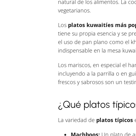
natural de los alimentos. La c
vegetarianos.
Los
platos kuwaitíes más po
tiene su propia esencia y se p
el uso de pan plano como el kh
indispensable en la mesa kuwait
Los mariscos, en especial el h
incluyendo a la parrilla o en g
frescos y sabrosos son un testi
¿Qué platos típic
La variedad de
platos típicos
e
Machboos:
Un plato de ar