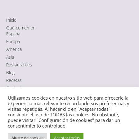
Inicio
Qué comen en
España
Europa
América
Asia
Restaurantes
Blog
Recetas
Contacto
Utilizamos cookies en nuestro sitio web para ofrecerle la
experiencia más relevante recordando sus preferencias y
Comida típica de España
|
Aviso Legal
·
Política de Cookies
·
visitas repetidas. Al hacer clic en "Aceptar todas",
Política de Privacidad RGPD
|
Sitemap HTML
·
Sitemap XML
consiente el uso de TODAS las cookies. No obstante,
puede visitar "Configuración de cookies" para dar un
consentimiento controlado.
Español
Ajuste de cookies
Aceptar todas