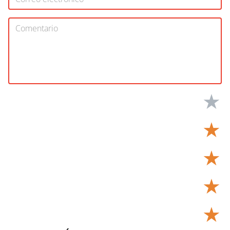
★
★
★
★
★