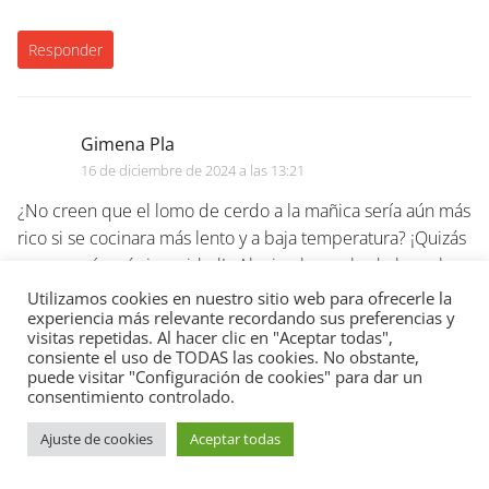
Responder
Gimena Pla
16 de diciembre de 2024 a las 13:21
¿No creen que el lomo de cerdo a la mañica sería aún más
rico si se cocinara más lento y a baja temperatura? ¡Quizás
conservaría más jugosidad! ¿Alguien ha probado hacerlo
así?
Utilizamos cookies en nuestro sitio web para ofrecerle la
experiencia más relevante recordando sus preferencias y
visitas repetidas. Al hacer clic en "Aceptar todas",
Responder
consiente el uso de TODAS las cookies. No obstante,
puede visitar "Configuración de cookies" para dar un
consentimiento controlado.
Ajuste de cookies
Aceptar todas
Leda Sacristan
15 de diciembre de 2024 a las 09:12