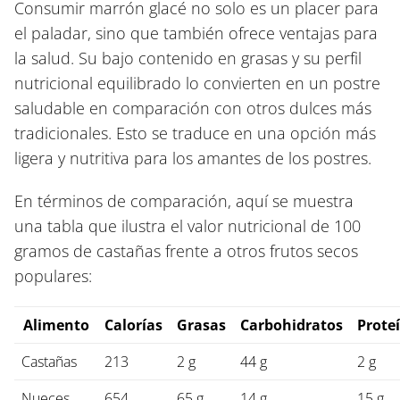
Consumir marrón glacé no solo es un placer para
el paladar, sino que también ofrece ventajas para
la salud. Su bajo contenido en grasas y su perfil
nutricional equilibrado lo convierten en un postre
saludable en comparación con otros dulces más
tradicionales. Esto se traduce en una opción más
ligera y nutritiva para los amantes de los postres.
En términos de comparación, aquí se muestra
una tabla que ilustra el valor nutricional de 100
gramos de castañas frente a otros frutos secos
populares:
Alimento
Calorías
Grasas
Carbohidratos
Prote
Castañas
213
2 g
44 g
2 g
Nueces
654
65 g
14 g
15 g