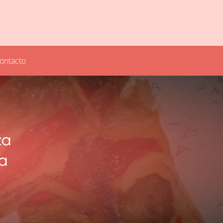
ontacto
za
a