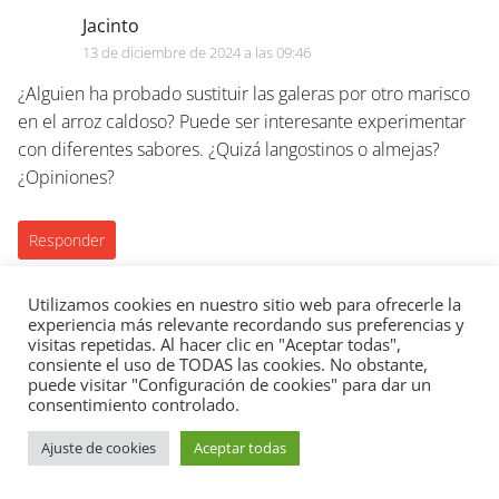
Jacinto
13 de diciembre de 2024 a las 09:46
¿Alguien ha probado sustituir las galeras por otro marisco
en el arroz caldoso? Puede ser interesante experimentar
con diferentes sabores. ¿Quizá langostinos o almejas?
¿Opiniones?
Responder
Utilizamos cookies en nuestro sitio web para ofrecerle la
experiencia más relevante recordando sus preferencias y
visitas repetidas. Al hacer clic en "Aceptar todas",
consiente el uso de TODAS las cookies. No obstante,
puede visitar "Configuración de cookies" para dar un
consentimiento controlado.
Comida Típica y Gastronomía
Recetas
Arroz caldoso de galeras:
singular, elegante, sabroso, exquisito
Ajuste de cookies
Aceptar todas