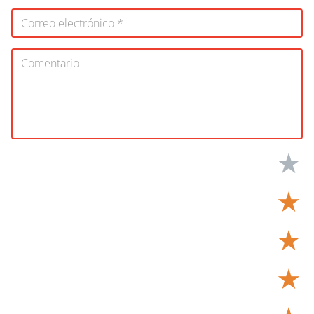
★
★
★
★