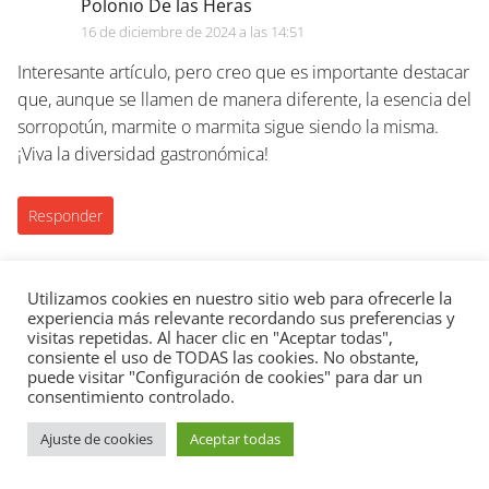
Polonio De las Heras
16 de diciembre de 2024 a las 14:51
Interesante artículo, pero creo que es importante destacar
que, aunque se llamen de manera diferente, la esencia del
sorropotún, marmite o marmita sigue siendo la misma.
¡Viva la diversidad gastronómica!
Responder
Utilizamos cookies en nuestro sitio web para ofrecerle la
Eladi
experiencia más relevante recordando sus preferencias y
visitas repetidas. Al hacer clic en "Aceptar todas",
15 de diciembre de 2024 a las 02:59
consiente el uso de TODAS las cookies. No obstante,
La verdad, creo que el sorropotún y el marmitako, a pesar
puede visitar "Configuración de cookies" para dar un
consentimiento controlado.
de sus diferencias, son el mismo plato en esencia. Al final,
todo depende de la región y las costumbres locales, ¿no
Ajuste de cookies
Aceptar todas
creen?