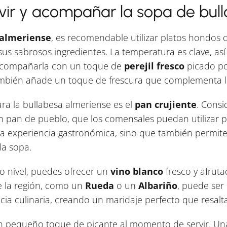
vir y acompañar la sopa de bul
 almeriense
, es recomendable utilizar platos hondos 
sus sabrosos ingredientes. La temperatura es clave, as
s acompañarla con un toque de
perejil fresco
picado po
también añade un toque de frescura que complementa l
a la bullabesa almeriense es el
pan crujiente
. Consi
pan de pueblo, que los comensales puedan utilizar pa
 la experiencia gastronómica, sino que también permite
la sopa.
ro nivel, puedes ofrecer un
vino blanco
fresco y afruta
e la región, como un
Rueda
o un
Albariño
, puede ser 
cia culinaria, creando un maridaje perfecto que resalta 
un pequeño toque de picante al momento de servir. Una