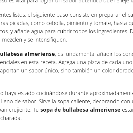
so es vital para lograr un sabor auténtico que refleje l
ntes listos, el siguiente paso consiste en preparar el 
rduras picadas, como cebolla, pimiento y tomate, hasta q
os, y añade agua para cubrir todos los ingredientes. D
 mezclen y se intensifiquen.
ullabesa almeriense
, es fundamental añadir los co
enciales en esta receta. Agrega una pizca de cada uno 
 aportan un sabor único, sino también un color dorado
ldo haya estado cocinándose durante aproximadamente
 lleno de sabor. Sirve la sopa caliente, decorando con 
an crujiente. Tu
sopa de bullabesa almeriense
estar
ucharada.