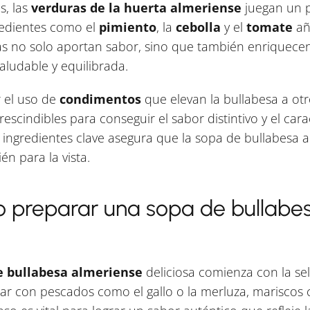
s, las
verduras de la huerta almeriense
juegan un p
redientes como el
pimiento
, la
cebolla
y el
tomate
añ
as no solo aportan sabor, sino que también enriquecen el
aludable y equilibrada.
r el uso de
condimentos
que elevan la bullabesa a otro
escindibles para conseguir el sabor distintivo y el cara
 ingredientes clave asegura que la sopa de bullabesa a
én para la vista.
 preparar una sopa de bullabe
e bullabesa almeriense
deliciosa comienza con la sel
tar con pescados como el gallo o la merluza, mariscos