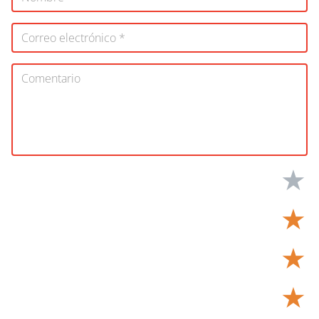
★
★
★
★