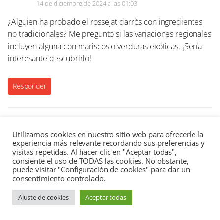
14 de diciembre de 2024 a las 01:03
¿Alguien ha probado el rossejat darròs con ingredientes
no tradicionales? Me pregunto si las variaciones regionales
incluyen alguna con mariscos o verduras exóticas. ¡Sería
interesante descubrirlo!
Responder
Kanda
Utilizamos cookies en nuestro sitio web para ofrecerle la
13 de diciembre de 2024 a las 15:59
experiencia más relevante recordando sus preferencias y
visitas repetidas. Al hacer clic en "Aceptar todas",
¿Alguien ha probado hacer el rossejat con arroz integral?
consiente el uso de TODAS las cookies. No obstante,
puede visitar "Configuración de cookies" para dar un
Aunque no sea tradicional, creo que podría ser una
consentimiento controlado.
variación interesante. Y, ¿qué opinan de añadir mariscos?
¡Podría ser una explosión de sabores!
Ajuste de cookies
Aceptar todas