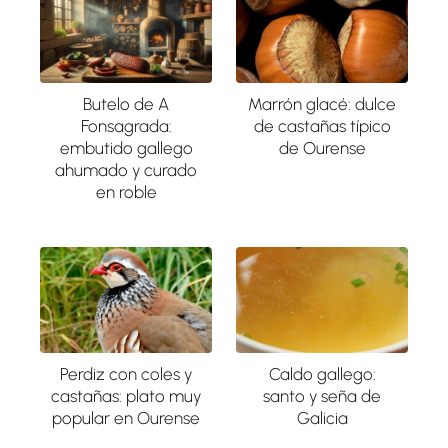
Butelo de A
Marrón glacé: dulce
Fonsagrada:
de castañas típico
embutido gallego
de Ourense
ahumado y curado
en roble
Perdiz con coles y
Caldo gallego:
castañas: plato muy
santo y seña de
popular en Ourense
Galicia