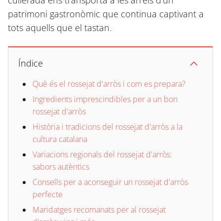
cullerada ens transporta a les arrels d'un
patrimoni gastronòmic que continua captivant a
tots aquells que el tastan.
Índice
Què és el rossejat d'arròs i com es prepara?
Ingredients imprescindibles per a un bon
rossejat d'arròs
Història i tradicions del rossejat d'arròs a la
cultura catalana
Variacions regionals del rossejat d'arròs:
sabors autèntics
Consells per a aconseguir un rossejat d'arròs
perfecte
Maridatges recomanats per al rossejat