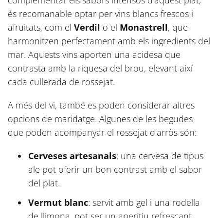
complementar els sabors intensos d'aquest plat,
és recomanable optar per vins blancs frescos i
afruitats, com el
Verdil
o el
Monastrell
, que
harmonitzen perfectament amb els ingredients del
mar. Aquests vins aporten una acidesa que
contrasta amb la riquesa del brou, elevant així
cada cullerada de rossejat.
A més del vi, també es poden considerar altres
opcions de maridatge. Algunes de les begudes
que poden acompanyar el rossejat d'arròs són:
Cerveses artesanals
: una cervesa de tipus
ale pot oferir un bon contrast amb el sabor
del plat.
Vermut blanc
: servit amb gel i una rodella
de llimona, pot ser un aperitiu refrescant