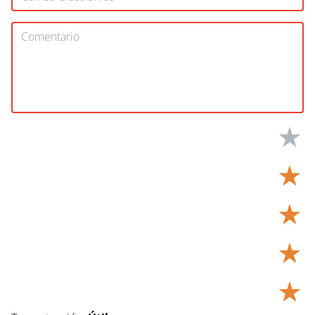
★
★
★
★
★