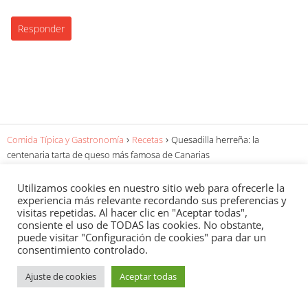
Responder
Comida Típica y Gastronomía
Recetas
Quesadilla herreña: la
centenaria tarta de queso más famosa de Canarias
Utilizamos cookies en nuestro sitio web para ofrecerle la
experiencia más relevante recordando sus preferencias y
visitas repetidas. Al hacer clic en "Aceptar todas",
consiente el uso de TODAS las cookies. No obstante,
puede visitar "Configuración de cookies" para dar un
consentimiento controlado.
Amantes y entusiastas de la comida española nos hemos
reunido para ofrecerte este recopilatorio de la comida típica
Ajuste de cookies
Aceptar todas
española, ordenadas por región y comunidades autónomas
de España. Con el tiempo iremos mejorando la que