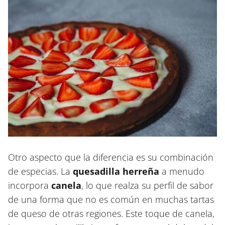
Otro aspecto que la diferencia es su combinación
de especias. La
quesadilla herreña
a menudo
incorpora
canela
, lo que realza su perfil de sabor
de una forma que no es común en muchas tartas
de queso de otras regiones. Este toque de canela,