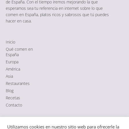
de España. Con el tiempo iremos mejorando la que
esperamos sea tu referencia en internet sobre lo que
comen en España, platos ricos y sabrosos que tú puedes
hacer en casa.
Inicio
Qué comen en
España
Europa
América
Asia
Restaurantes
Blog
Recetas
Contacto
Comida típica de España
|
Aviso Legal
·
Política de Cookies
·
Utilizamos cookies en nuestro sitio web para ofrecerle la
Política de Privacidad RGPD
|
Sitemap HTML
·
Sitemap XML