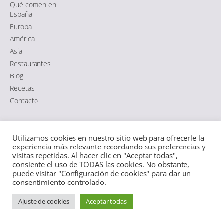
Qué comen en
España
Europa
América
Asia
Restaurantes
Blog
Recetas
Contacto
Comida típica de España
|
Aviso Legal
·
Política de Cookies
·
Utilizamos cookies en nuestro sitio web para ofrecerle la
Política de Privacidad RGPD
|
Sitemap HTML
·
Sitemap XML
experiencia más relevante recordando sus preferencias y
visitas repetidas. Al hacer clic en "Aceptar todas",
consiente el uso de TODAS las cookies. No obstante,
puede visitar "Configuración de cookies" para dar un
Español
consentimiento controlado.
Ajuste de cookies
Aceptar todas