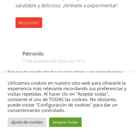
saludable y delicioso. ¡Atrévete a experimentar!
Responder
Petronilo
15 de diciembre de 2024 a las 19:10
¿Alguien ha probado hacer panadons con ingredientes
dulces? Creo que la combinación de bocadillo y postre
Utilizamos cookies en nuestro sitio web para ofrecerle la
podría convertirse en una verdadera revolución culinaria.
experiencia más relevante recordando sus preferencias y
visitas repetidas. Al hacer clic en "Aceptar todas",
¿Opiniones?
consiente el uso de TODAS las cookies. No obstante,
puede visitar "Configuración de cookies" para dar un
consentimiento controlado.
Responder
Ajuste de cookies
Aceptar todas