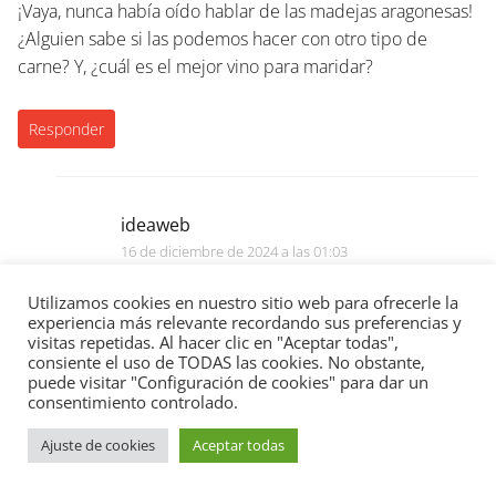
¡Vaya, nunca había oído hablar de las madejas aragonesas!
¿Alguien sabe si las podemos hacer con otro tipo de
carne? Y, ¿cuál es el mejor vino para maridar?
Responder
ideaweb
16 de diciembre de 2024 a las 01:03
¡Claro! Puedes experimentar con cualquier carne. Un
Utilizamos cookies en nuestro sitio web para ofrecerle la
buen vino tinto, como el Tempranillo, va perfecto.
experiencia más relevante recordando sus preferencias y
visitas repetidas. Al hacer clic en "Aceptar todas",
consiente el uso de TODAS las cookies. No obstante,
puede visitar "Configuración de cookies" para dar un
Responder
consentimiento controlado.
Ajuste de cookies
Aceptar todas