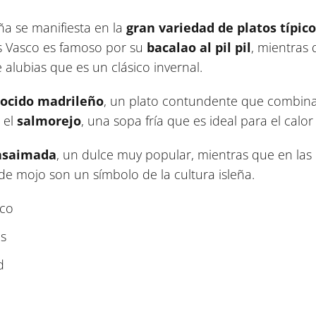
ña se manifiesta en la
gran variedad de platos típico
ís Vasco es famoso por su
bacalao al pil pil
, mientras 
e alubias que es un clásico invernal.
cocido madrileño
, un plato contundente que combina
 el
salmorejo
, una sopa fría que es ideal para el calor
nsaimada
, un dulce muy popular, mientras que en las 
 mojo son un símbolo de la cultura isleña.
sco
as
d