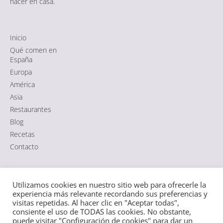
hacer en casa.
Inicio
Qué comen en
España
Europa
América
Asia
Restaurantes
Blog
Recetas
Contacto
Comida típica de España
|
Aviso Legal
·
Política de Cookies
·
Utilizamos cookies en nuestro sitio web para ofrecerle la
Política de Privacidad RGPD
|
Sitemap HTML
·
Sitemap XML
experiencia más relevante recordando sus preferencias y
visitas repetidas. Al hacer clic en "Aceptar todas",
consiente el uso de TODAS las cookies. No obstante,
puede visitar "Configuración de cookies" para dar un