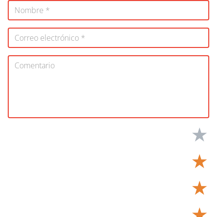
★
★
★
★