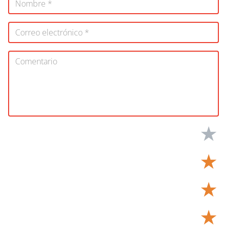
★
★
★
★