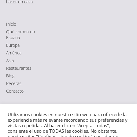
hacer en casa.
Inicio
Qué comen en
España
Europa
América
Asia
Restaurantes
Blog
Recetas
Contacto
Comida típica de España
|
Aviso Legal
·
Política de Cookies
·
Utilizamos cookies en nuestro sitio web para ofrecerle la
Política de Privacidad RGPD
|
Sitemap HTML
·
Sitemap XML
experiencia más relevante recordando sus preferencias y
visitas repetidas. Al hacer clic en "Aceptar todas",
consiente el uso de TODAS las cookies. No obstante,
puede visitar "Configuración de cookies" para dar un