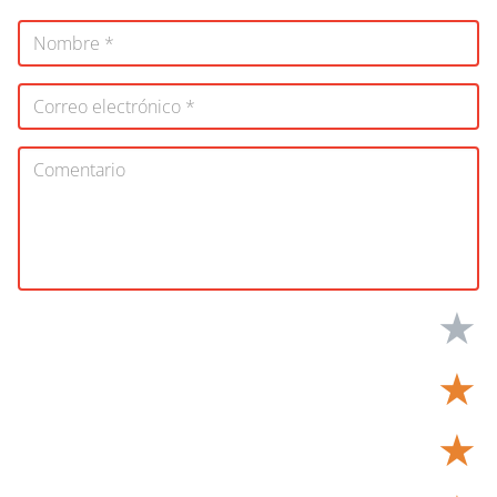
★
★
★