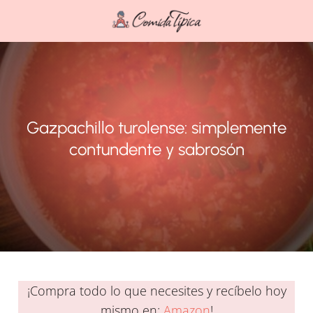
Gazpachillo turolense: simplemente
contundente y sabrosón
¡Compra todo lo que necesites y recíbelo hoy
mismo en:
Amazon
!