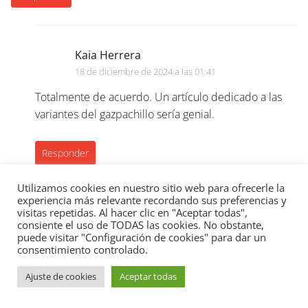
Kaia Herrera
18 de diciembre de 2024 a las 01:41
Totalmente de acuerdo. Un artículo dedicado a las
variantes del gazpachillo sería genial.
Responder
Utilizamos cookies en nuestro sitio web para ofrecerle la
experiencia más relevante recordando sus preferencias y
visitas repetidas. Al hacer clic en "Aceptar todas",
Sasha Nogales
consiente el uso de TODAS las cookies. No obstante,
puede visitar "Configuración de cookies" para dar un
17 de diciembre de 2024 a las 14:36
consentimiento controlado.
¿Alguien ha probado hacer el gazpachillo turolense con
Ajuste de cookies
Aceptar todas
ingredientes alternativos? ¿Mantiene su sabor
contundente y sabroso? Me intriga saber si las variantes