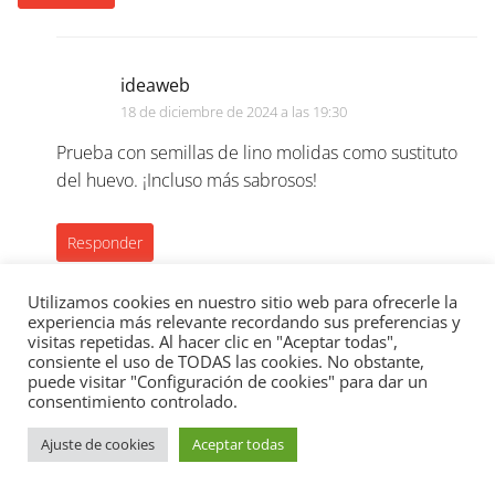
ideaweb
18 de diciembre de 2024 a las 19:30
Prueba con semillas de lino molidas como sustituto
del huevo. ¡Incluso más sabrosos!
Responder
Utilizamos cookies en nuestro sitio web para ofrecerle la
experiencia más relevante recordando sus preferencias y
visitas repetidas. Al hacer clic en "Aceptar todas",
Aina
consiente el uso de TODAS las cookies. No obstante,
puede visitar "Configuración de cookies" para dar un
16 de diciembre de 2024 a las 19:33
consentimiento controlado.
¿Alguien ha intentado hacer gañotes sin usar azúcar? Me
Ajuste de cookies
Aceptar todas
pregunto si un sustituto de azúcar natural podría
funcionar. Seguro que sería una opción más saludable,