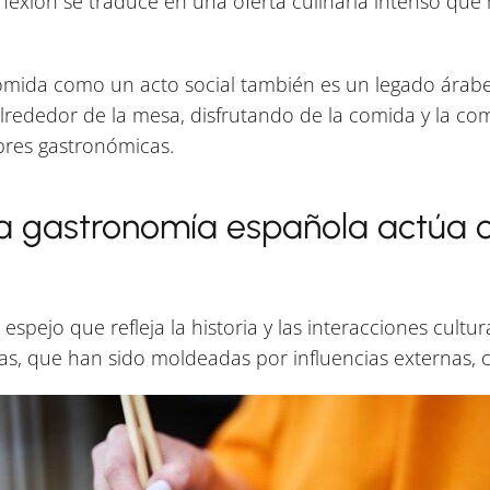
onexión se traduce en una oferta culinaria intenso que
comida como un acto social también es un legado árab
alrededor de la mesa, disfrutando de la comida y la co
res gastronómicas.
a gastronomía española actúa c
pejo que refleja la historia y las interacciones cultur
ias, que han sido moldeadas por influencias externas, 