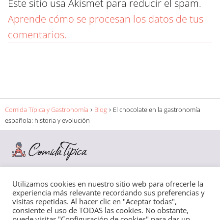
Este sitio usa Akismet para reducir el spam.
Aprende cómo se procesan los datos de tus
comentarios.
Comida Típica y Gastronomía
Blog
El chocolate en la gastronomía
española: historia y evolución
Utilizamos cookies en nuestro sitio web para ofrecerle la
Amantes y entusiastas de la comida española nos hemos
experiencia más relevante recordando sus preferencias y
reunido para ofrecerte este recopilatorio de la comida típica
visitas repetidas. Al hacer clic en "Aceptar todas",
consiente el uso de TODAS las cookies. No obstante,
española, ordenadas por región y comunidades autónomas
puede visitar "Configuración de cookies" para dar un