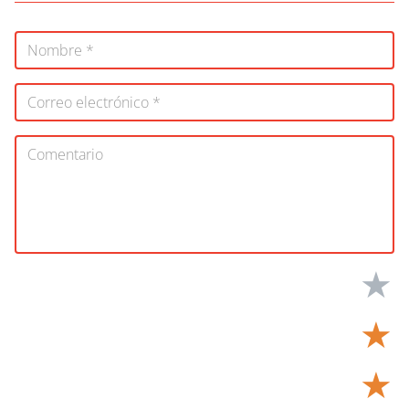
★
★
★