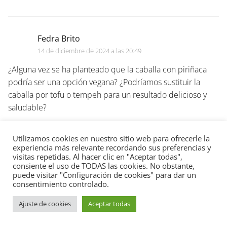
Fedra Brito
14 de diciembre de 2024 a las 20:49
¿Alguna vez se ha planteado que la caballa con piriñaca
podría ser una opción vegana? ¿Podríamos sustituir la
caballa por tofu o tempeh para un resultado delicioso y
saludable?
Responder
Utilizamos cookies en nuestro sitio web para ofrecerle la
experiencia más relevante recordando sus preferencias y
visitas repetidas. Al hacer clic en "Aceptar todas",
consiente el uso de TODAS las cookies. No obstante,
puede visitar "Configuración de cookies" para dar un
ideaweb
consentimiento controlado.
14 de diciembre de 2024 a las 22:49
Ajuste de cookies
Aceptar todas
¿Opción vegana con caballa? ¡Eso sería como un filete
vegetariano, amigo! No tiene sentido.