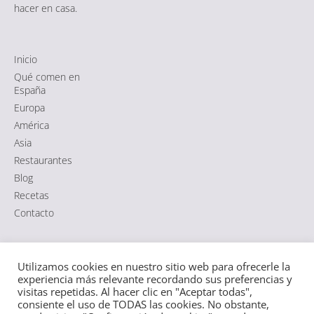
hacer en casa.
Inicio
Qué comen en
España
Europa
América
Asia
Restaurantes
Blog
Recetas
Contacto
Comida típica de España
|
Aviso Legal
·
Política de Cookies
·
Utilizamos cookies en nuestro sitio web para ofrecerle la
Política de Privacidad RGPD
|
Sitemap HTML
·
Sitemap XML
experiencia más relevante recordando sus preferencias y
visitas repetidas. Al hacer clic en "Aceptar todas",
consiente el uso de TODAS las cookies. No obstante,